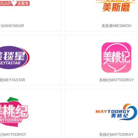
光MAESIGAR
美斯磨MIESIMOO
星MEYTASTAR
美桃纪MAYTOORGY
纪MAYTOORGY
美桃纪MAYTOORGY