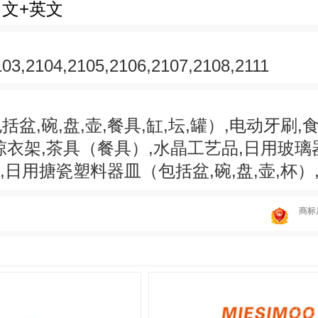
中文+英文
103,2104,2105,2106,2107,2108,2111
盆,碗,盘,壶,餐具,缸,坛,罐）,电动牙刷,
晾衣架,茶具（餐具）,水晶工艺品,日用玻
）,日用搪瓷塑料器皿（包括盆,碗,盘,壶,杯）
商标