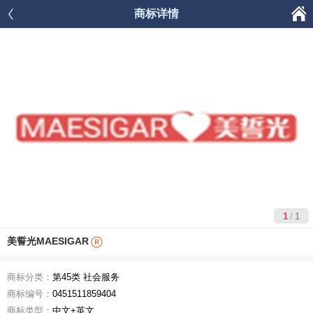

商标详情




首页
商品分类
购物车
我的
/
1
1
美誓光MAESIGAR
商标分类：
第45类 社会服务
商标编号：
0451511859404
商标类型：
中文+英文