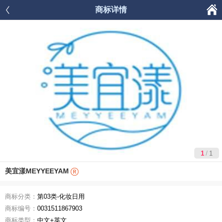

商标详情




首页
商品分类
购物车
我的
/
1
1
美宜漾MEYYEEYAM
商标分类：
第03类-化妆日用
商标编号：
0031511867903
商标类型：
中文+英文