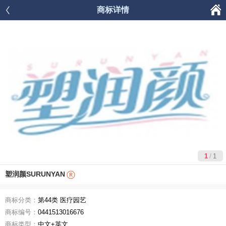

商标详情




首页
商品分类
购物车
我的
/
1
1
塑润颜SURUNYAN
商标分类：
第44类 医疗园艺
商标编号：
0441513016676
商标类型：
中文+英文