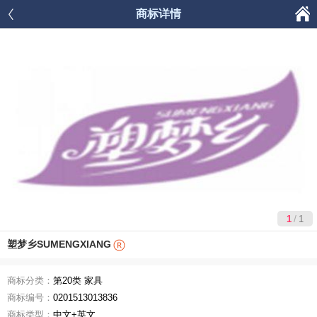

商标详情




首页
商品分类
购物车
我的
/
1
1
塑梦乡SUMENGXIANG
商标分类：
第20类 家具
商标编号：
0201513013836
商标类型：
中文+英文