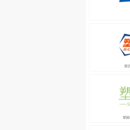
塑厉
塑丽