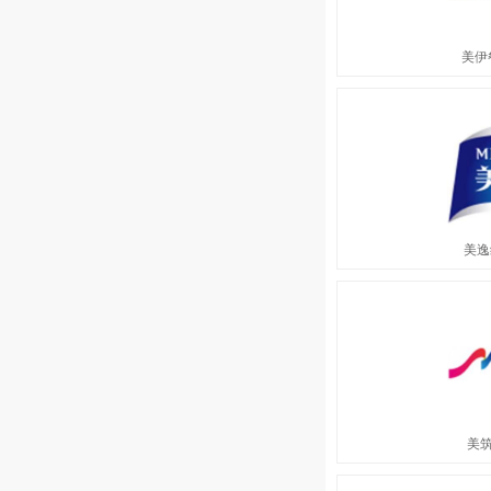
美伊
美逸
美筑