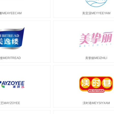
餐MEAYEECAM
美宜漾MEYYEEYAM
缕MERITREAD
美挚丽MEIZHILI
艺MAYZOYEE
渼时巷MEYSIYXAM