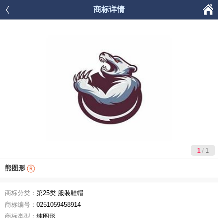

商标详情




首页
商品分类
购物车
我的
/
1
1
熊图形
商标分类：
第25类 服装鞋帽
商标编号：
0251059458914
商标类型：
纯图形