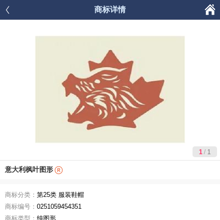

商标详情




首页
商品分类
购物车
我的
/
1
1
意大利枫叶图形
商标分类：
第25类 服装鞋帽
商标编号：
0251059454351
商标类型：
纯图形