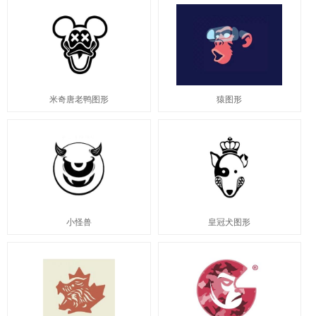
米奇唐老鸭图形
猿图形
小怪兽
皇冠犬图形