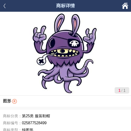

商标详情




首页
商品分类
购物车
我的
/
1
1
图形
商标分类：
第25类 服装鞋帽
商标编号：
025877528499
商标类型：
纯图形