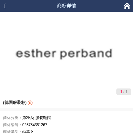

商标详情




首页
商品分类
购物车
我的
/
1
1
(德国服装标)
商标分类：
第25类 服装鞋帽
商标编号：
025784351267
商标类型：
纯英文