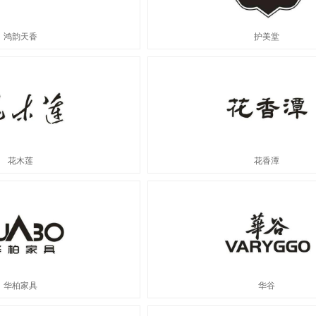
鸿韵天香
护美堂
花木莲
花香潭
华柏家具
华谷