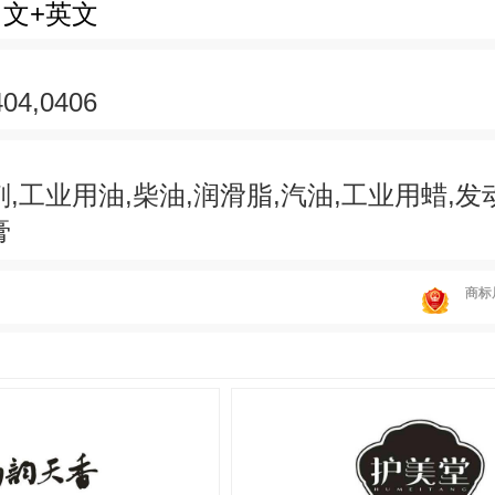
中文+英文
404,0406
剂,工业用油,柴油,润滑脂,汽油,工业用蜡,发
膏
商标