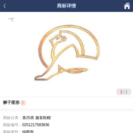

商标详情




首页
商品分类
购物车
我的
/
1
1
狮子图形
商标分类：
第25类 服装鞋帽
商标编号：
0251217583836
商标类型：
纯图形