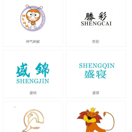
神气蚂蚁
胜彩
盛锦
盛寝